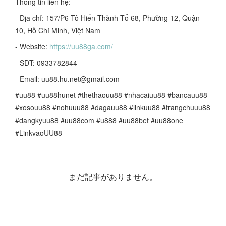
Thông tin liên hệ:
- Địa chỉ: 157/P6 Tô Hiến Thành Tổ 68, Phường 12, Quận
10, Hồ Chí Minh, Việt Nam
- Website:
https://uu88ga.com/
- SĐT: 0933782844
- Email: uu88.hu.net@gmail.com
#uu88 #uu88hunet #thethaouu88 #nhacaiuu88 #bancauu88
#xosouu88 #nohuuu88 #dagauu88 #linkuu88 #trangchuuu88
#dangkyuu88 #uu88com #u888 #uu88bet #uu88one
#LinkvaoUU88
まだ記事がありません。