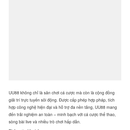
UU88 không chỉ là sân chơi cá cược mà còn là cộng đồng
giải trí trực tuyến sôi động. Được cấp phép hợp pháp, tích
hợp công nghệ hiện đại và hỗ trợ đa nền tảng, UU88 mang
đến trải nghiệm an toàn – minh bạch với cá cược thể thao,
sòng bài live và nhiều trò chơi hấp dẫn.