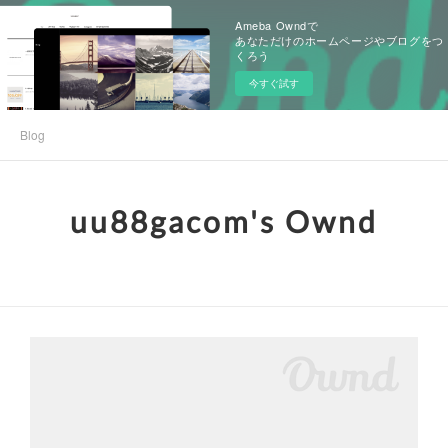
Ameba Owndで
あなただけのホームページやブログをつ
くろう
今すぐ試す
Blog
uu88gacom's Ownd